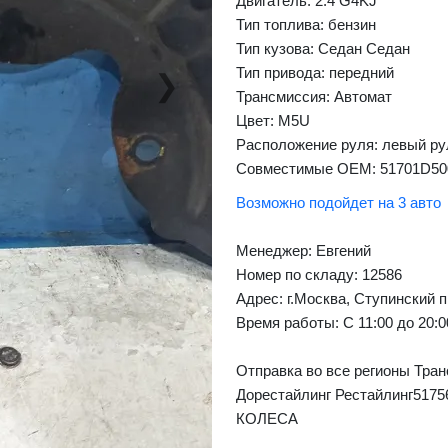
Двигатель: 2.4 G4KJ
Тип топлива: бензин
Тип кузова: Седан Седан
Тип привода: передний
❯
Next
Трансмиссия: Автомат
Цвет: M5U
Расположение руля: левый ру
Совместимые OEM: 51701D50
Возможно подойдет на 3 авто
Менеджер:
Евгений
Номер по складу: 12586
Адрес:
г.Москва, Ступинский п
Время работы:
С 11:00 до 20:
Отправка во все регионы Тран
Дорестайлинг Рестайлинг5
КОЛЕСА