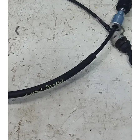
❮
❯
Previous
Next