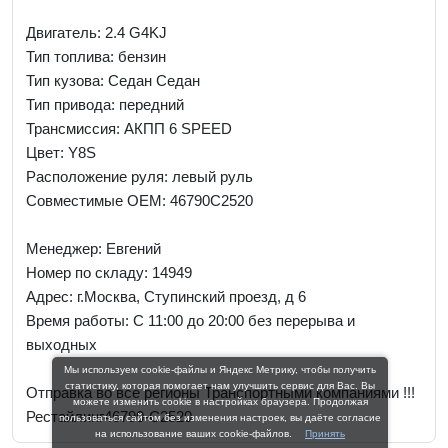
Двигатель: 2.4 G4KJ
Тип топлива: бензин
Тип кузова: Седан Седан
Тип привода: передний
Трансмиссия: AКПП 6 SPEED
Цвет: Y8S
Расположение руля: левый руль
Совместимые OEM: 46790C2520
Менеджер:
Евгений
Номер по складу: 14949
Адрес:
г.Москва, Ступинский проезд, д 6
Время работы:
С 11:00 до 20:00 без перерыва и
выходных
Мы используем cookie-файлы и Яндекс Метрику, чтобы получить
статистику, которая помогает нам улучшить сервис для Вас. Вы
Отправка во все регионы Транспортными компаниями !!!
можете изменить cookie в настройках браузера. Продолжая
Рестайлинг46790-C2520
пользоваться сайтом без изменения настроек, вы даёте согласие
на использование ваших cookie-файлов.
Принять