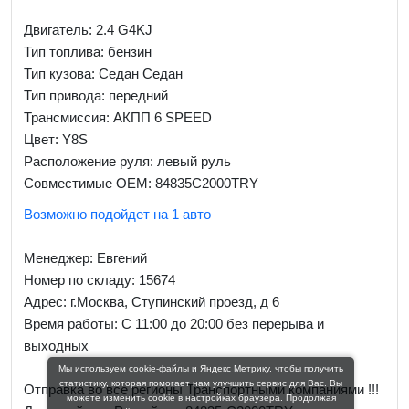
Двигатель: 2.4 G4KJ
Тип топлива: бензин
Тип кузова: Седан Седан
Тип привода: передний
Трансмиссия: AКПП 6 SPEED
Цвет: Y8S
Расположение руля: левый руль
Совместимые OEM: 84835C2000TRY
Возможно подойдет на 1 авто
Менеджер:
Евгений
Номер по складу: 15674
Адрес:
г.Москва, Ступинский проезд, д 6
Время работы:
С 11:00 до 20:00 без перерыва и
выходных
Мы используем cookie-файлы и Яндекс Метрику, чтобы получить
статистику, которая помогает нам улучшить сервис для Вас. Вы
Отправка во все регионы Транспортными компаниями !!!
можете изменить cookie в настройках браузера. Продолжая