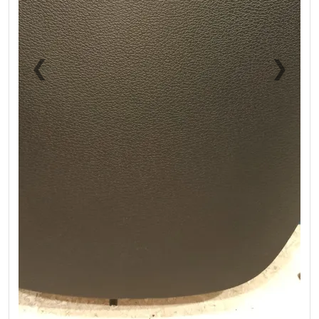
❮
❯
Previous
Next