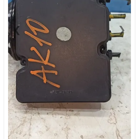
❮
❯
Previous
Next