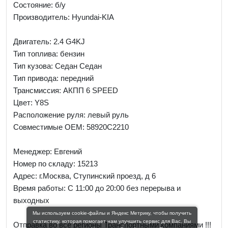
Состояние: б/у
Производитель: Hyundai-KIA
Двигатель: 2.4 G4KJ
Тип топлива: бензин
Тип кузова: Седан Седан
Тип привода: передний
Трансмиссия: AКПП 6 SPEED
Цвет: Y8S
Расположение руля: левый руль
Совместимые OEM: 58920C2210
Менеджер:
Евгений
Номер по складу: 15213
Адрес:
г.Москва, Ступинский проезд, д 6
Время работы:
С 11:00 до 20:00 без перерыва и
выходных
Мы используем cookie-файлы и Яндекс Метрику, чтобы получить
статистику, которая помогает нам улучшить сервис для Вас. Вы
Отправка во все регионы Транспортными компаниями !!!