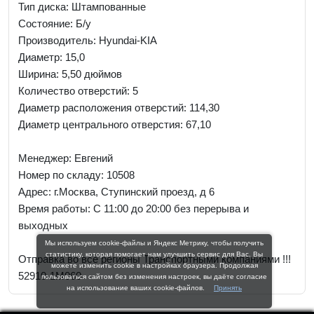
Тип диска: Штампованные
Состояние: Б/у
Производитель: Hyundai-KIA
Диаметр: 15,0
Ширина: 5,50 дюймов
Количество отверстий: 5
Диаметр расположения отверстий: 114,30
Диаметр центрального отверстия: 67,10
Менеджер:
Евгений
Номер по складу: 10508
Адрес:
г.Москва, Ступинский проезд, д 6
Время работы:
С 11:00 до 20:00 без перерыва и
выходных
Мы используем cookie-файлы и Яндекс Метрику, чтобы получить
статистику, которая помогает нам улучшить сервис для Вас. Вы
Отправка во все регионы Транспортными компаниями !!!
можете изменить cookie в настройках браузера. Продолжая
52910-1M060
пользоваться сайтом без изменения настроек, вы даёте согласие
на использование ваших cookie-файлов.
Принять