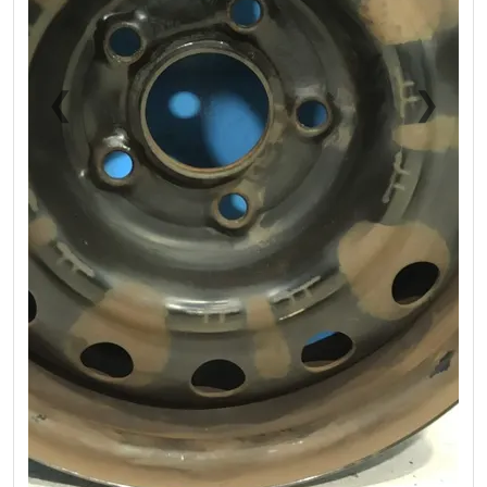
❮
❯
Previous
Next