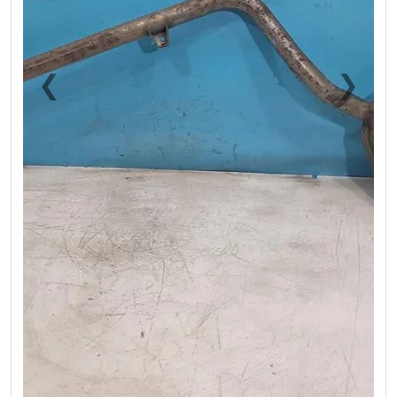
❮
❯
Previous
Next