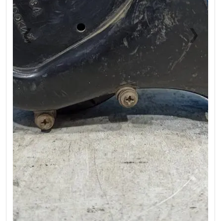
❮
❯
Previous
Next