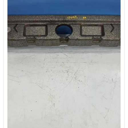
❮
❯
Previous
Next