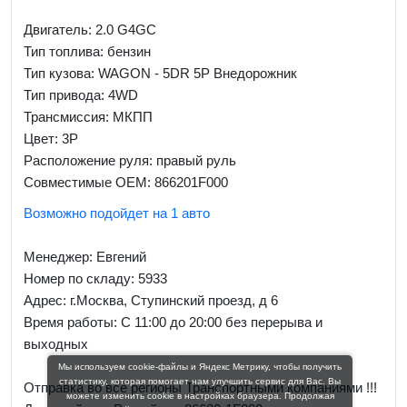
Двигатель: 2.0 G4GC
Тип топлива: бензин
Тип кузова: WAGON - 5DR 5P Внедорожник
Тип привода: 4WD
Трансмиссия: МКПП
Цвет: 3P
Расположение руля: правый руль
Совместимые OEM: 866201F000
Возможно подойдет на 1 авто
Менеджер:
Евгений
Номер по складу: 5933
Адрес:
г.Москва, Ступинский проезд, д 6
Время работы:
С 11:00 до 20:00 без перерыва и
выходных
Мы используем cookie-файлы и Яндекс Метрику, чтобы получить
статистику, которая помогает нам улучшить сервис для Вас. Вы
Отправка во все регионы Транспортными компаниями !!!
можете изменить cookie в настройках браузера. Продолжая