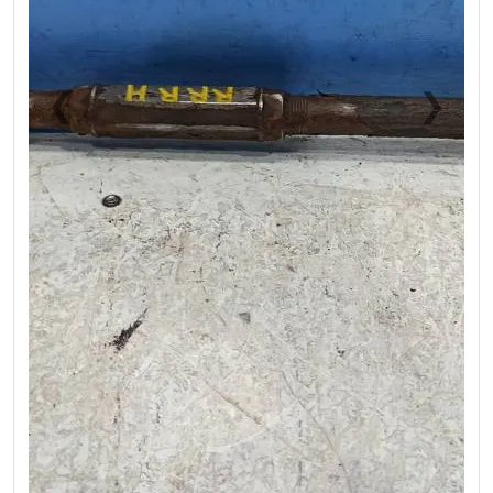
❮
❯
Previous
Next