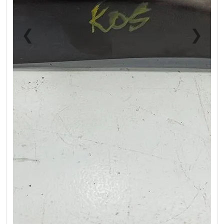
❮
❯
Previous
Next