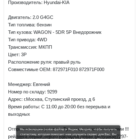
Производитель: Hyundai-KIA
Двигатель: 2.0 G4GC
Тип топлива: бензин
Тип кузова: WAGON - 5DR 5P Внедорожник
Тип привода: 4WD
Трансмиссия: МКПП
Цвет: 3P
Расположение руля: правый руль
Совместимые OEM: 872971F010 872971F000
Менеджер:
Евгений
Номер по складу: 9299
Адрес:
г.Москва, Ступинский проезд, д 6
Время работы:
С 11:00 до 20:00 без перерыва и
выходных
Отправка во все регионы Транспортными компаниями !!!
Мы используем cookie-файлы и Яндекс Метрику, чтобы получить
статистику, которая помогает нам улучшить сервис для Вас. Вы
рейлинга левый левого накладка левая заглушка87297-