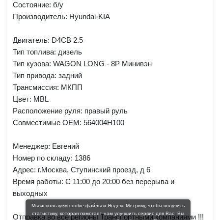
Состояние: б/у
Производитель: Hyundai-KIA
Двигатель: D4CB 2.5
Тип топлива: дизель
Тип кузова: WAGON LONG - 8P Минивэн
Тип привода: задний
Трансмиссия: МКПП
Цвет: MBL
Расположение руля: правый руль
Совместимые OEM: 564004H100
Менеджер:
Евгений
Номер по складу: 1386
Адрес:
г.Москва, Ступинский проезд, д 6
Время работы:
С 11:00 до 20:00 без перерыва и
выходных
Мы используем cookie-файлы и Яндекс Метрику, чтобы получить
статистику, которая помогает нам улучшить сервис для Вас. Вы
Отправка во все регионы Транспортными компаниями !!!