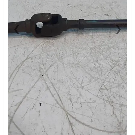
❮
❯
Previous
Next