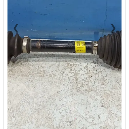
❮
❯
Previous
Next