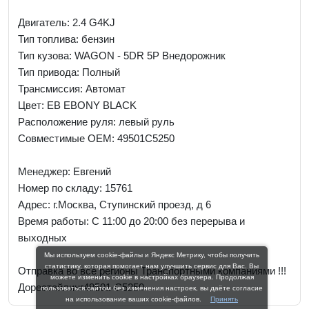
Двигатель: 2.4 G4KJ
Тип топлива: бензин
Тип кузова: WAGON - 5DR 5P Внедорожник
Тип привода: Полный
Трансмиссия: Автомат
Цвет: EB EBONY BLACK
Расположение руля: левый руль
Совместимые OEM: 49501C5250
Менеджер:
Евгений
Номер по складу: 15761
Адрес:
г.Москва, Ступинский проезд, д 6
Время работы:
С 11:00 до 20:00 без перерыва и
выходных
Мы используем cookie-файлы и Яндекс Метрику, чтобы получить
статистику, которая помогает нам улучшить сервис для Вас. Вы
Отправка во все регионы Транспортными компаниями !!!
можете изменить cookie в настройках браузера. Продолжая
Дорестайлинг49501-C5250
пользоваться сайтом без изменения настроек, вы даёте согласие
на использование ваших cookie-файлов.
Принять