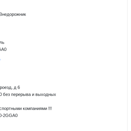
 Внедорожник
ль
GA0
о
роезд, д 6
00 без перерыва и выходных
спортными компаниями !!!
00-2GGA0