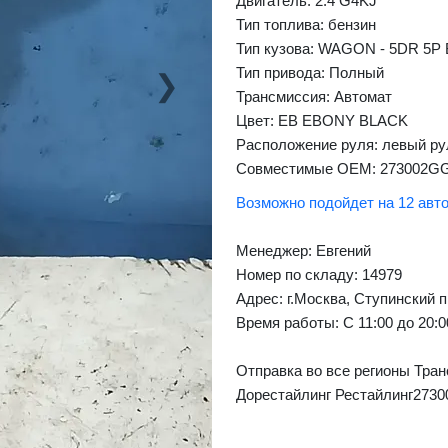
Двигатель: 2.4 G4KJ
Тип топлива: бензин
Тип кузова: WAGON - 5DR 5P
Тип привода: Полный
❯
Next
Трансмиссия: Автомат
Цвет: EB EBONY BLACK
Расположение руля: левый ру
Совместимые OEM: 273002G
Возможно подойдет на 12 авт
Менеджер:
Евгений
Номер по складу: 14979
Адрес:
г.Москва, Ступинский п
Время работы:
С 11:00 до 20:
Отправка во все регионы Тран
Дорестайлинг Рестайлинг273