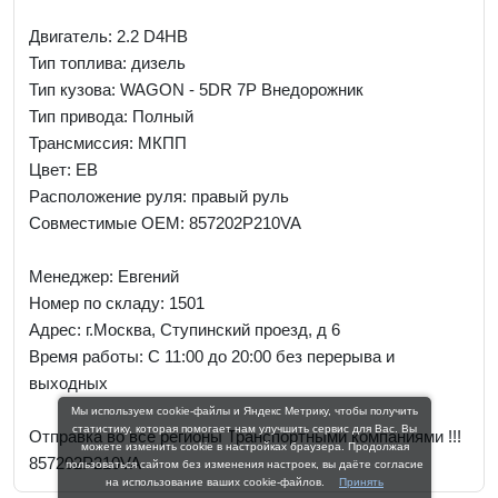
Двигатель: 2.2 D4HB
Тип топлива: дизель
Тип кузова: WAGON - 5DR 7P Внедорожник
Тип привода: Полный
Трансмиссия: МКПП
Цвет: EB
Расположение руля: правый руль
Совместимые OEM: 857202P210VA
Менеджер:
Евгений
Номер по складу: 1501
Адрес:
г.Москва, Ступинский проезд, д 6
Время работы:
С 11:00 до 20:00 без перерыва и
выходных
Мы используем cookie-файлы и Яндекс Метрику, чтобы получить
статистику, которая помогает нам улучшить сервис для Вас. Вы
Отправка во все регионы Транспортными компаниями !!!
можете изменить cookie в настройках браузера. Продолжая
857202P210VA
пользоваться сайтом без изменения настроек, вы даёте согласие
на использование ваших cookie-файлов.
Принять