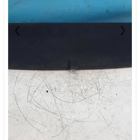
❮
❯
Previous
Next