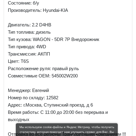
Состояние: б/у
Производитель: Hyundai-KIA
Двигатель: 2.2 D4HB
Тип топлива: дизель
Тип кузова: WAGON - 5DR 7P Внедорожник
Тип привода: 4WD
Трансмиссия: AКПП
Цвет: T6S
Расположение руля: правый руль
Совместимые OEM: 545002W200
Менеджер:
Евгений
Номер по складу: 12582
Адрес:
г.Москва, Ступинский проезд, д 6
Время работы:
С 11:00 до 20:00 без перерыва и
выходных
Мы используем cookie-файлы и Яндекс Метрику, чтобы получить
статистику, которая помогает нам улучшить сервис для Вас. Вы
Отправка во все регионы Транспортными компаниями !!!