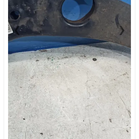
❮
❯
Previous
Next