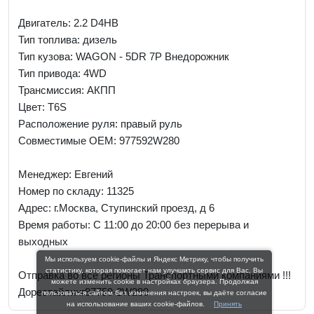
Двигатель: 2.2 D4HB
Тип топлива: дизель
Тип кузова: WAGON - 5DR 7P Внедорожник
Тип привода: 4WD
Трансмиссия: AКПП
Цвет: T6S
Расположение руля: правый руль
Совместимые OEM: 977592W280
Менеджер:
Евгений
Номер по складу: 11325
Адрес:
г.Москва, Ступинский проезд, д 6
Время работы:
С 11:00 до 20:00 без перерыва и
выходных
Мы используем cookie-файлы и Яндекс Метрику, чтобы получить
статистику, которая помогает нам улучшить сервис для Вас. Вы
Отправка во все регионы Транспортными компаниями !!!
можете изменить cookie в настройках браузера. Продолжая
Дорестайлинг97759-2W280
пользоваться сайтом без изменения настроек, вы даёте согласие
на использование ваших cookie-файлов.
Принять