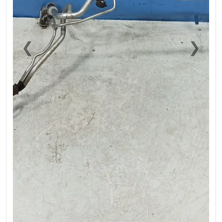
❮
❯
Previous
Next