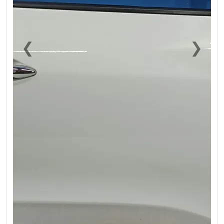
❮
❯
Previous
Next