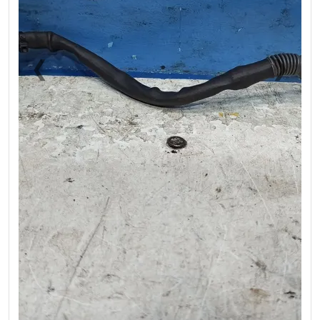
❮
❯
Previous
Next