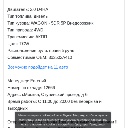
Двигатель: 2.0 D4HA
Тип топлива: дизель
Тип кузова: WAGON - 5DR 5P Внедорожник
Тип привода: 4WD
Трансмиссия: AКПП
Цвет: TCW
Расположение руля: правый руль
Совместимые OEM: 393502A410
Возможно подойдет на 11 авто
Менеджер:
Евгений
Номер по складу: 12666
Адрес:
г.Москва, Ступинский проезд, д 6
Время работы:
С 11:00 до 20:00 без перерыва и
выходных
Мы используем cookie-файлы и Яндекс Метрику, чтобы получить
статистику, которая помогает нам улучшить сервис для Вас. Вы
Отправка во все регионы Транспортными компаниями !!!
можете изменить cookie в настройках браузера. Продолжая