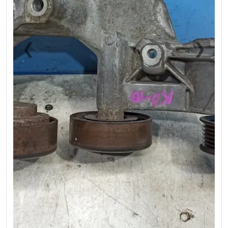
❮
❯
Previous
Next