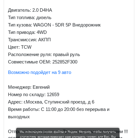
Двигатель: 2.0 D4HA
Тип топлива: дизель
Тип кузова: WAGON - 5DR 5P Внедорожник
Тип привода: 4WD
Трансмиссия: AКПП
Цвет: TCW
Расположение руля: правый руль
Совместимые OEM: 252852F300
Возможно подойдет на 9 авто
Менеджер:
Евгений
Номер по складу: 12659
Адрес:
г.Москва, Ступинский проезд, д 6
Время работы:
С 11:00 до 20:00 без перерыва и
выходных
Отправка во все регионы Транспортными компаниями !!!
Мы используем cookie-файлы и Яндекс Метрику, чтобы получить
статистику, которая помогает нам улучшить сервис для Вас. Вы