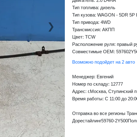
Двигатель: 2.0 D4HA
Тип топлива: дизель
Тип кузова: WAGON - 5DR 5P
Тип привода: 4WD
❯
Next
Трансмиссия: AКПП
Цвет: TCW
Расположение руля: правый р
Совместимые OEM: 597602Y5
Возможно подойдет на 2 авто
Менеджер:
Евгений
Номер по складу: 12777
Адрес:
г.Москва, Ступинский п
Время работы:
С 11:00 до 20:
Отправка во все регионы Тран
Дорестайлинг59760-2Y500По