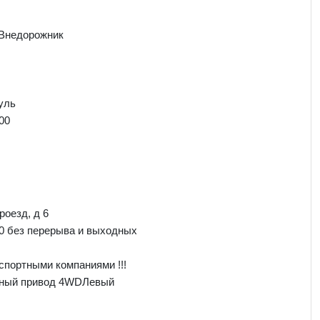
 Внедорожник
уль
00
роезд, д 6
00 без перерыва и выходных
спортными компаниями !!!
лный привод 4WDЛевый