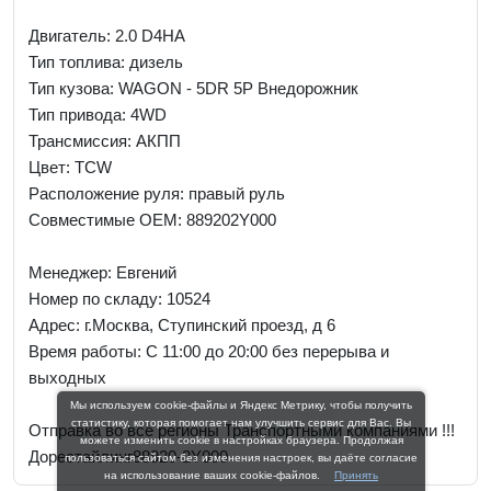
Двигатель: 2.0 D4HA
Тип топлива: дизель
Тип кузова: WAGON - 5DR 5P Внедорожник
Тип привода: 4WD
Трансмиссия: AКПП
Цвет: TCW
Расположение руля: правый руль
Совместимые OEM: 889202Y000
Менеджер:
Евгений
Номер по складу: 10524
Адрес:
г.Москва, Ступинский проезд, д 6
Время работы:
С 11:00 до 20:00 без перерыва и
выходных
Мы используем cookie-файлы и Яндекс Метрику, чтобы получить
статистику, которая помогает нам улучшить сервис для Вас. Вы
Отправка во все регионы Транспортными компаниями !!!
можете изменить cookie в настройках браузера. Продолжая
Дорестайлинг88920-2Y000
пользоваться сайтом без изменения настроек, вы даёте согласие
на использование ваших cookie-файлов.
Принять