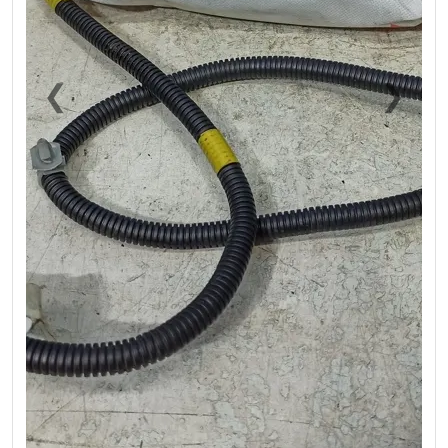
❮
❯
Previous
Next