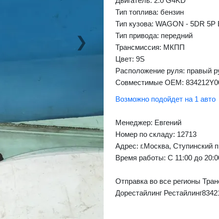
Двигатель: 2.0 G4KD
Тип топлива: бензин
Тип кузова: WAGON - 5DR 5P
Тип привода: передний
❯
Next
Трансмиссия: МКПП
Цвет: 9S
Расположение руля: правый р
Совместимые OEM: 834212Y0
Возможно подойдет на 1 авто
Менеджер:
Евгений
Номер по складу: 12713
Адрес:
г.Москва, Ступинский п
Время работы:
С 11:00 до 20:
Отправка во все регионы Тран
Дорестайлинг Рестайлинг8342