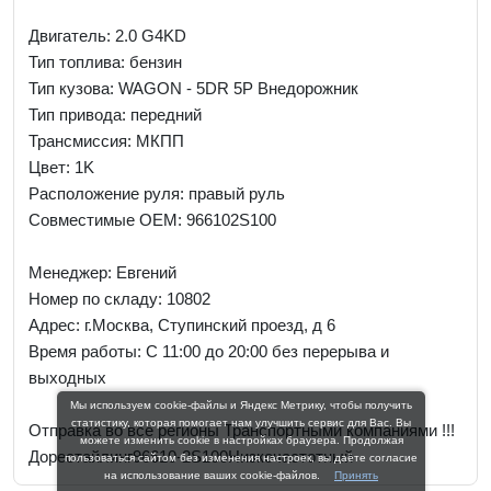
Двигатель: 2.0 G4KD
Тип топлива: бензин
Тип кузова: WAGON - 5DR 5P Внедорожник
Тип привода: передний
Трансмиссия: МКПП
Цвет: 1K
Расположение руля: правый руль
Совместимые OEM: 966102S100
Менеджер:
Евгений
Номер по складу: 10802
Адрес:
г.Москва, Ступинский проезд, д 6
Время работы:
С 11:00 до 20:00 без перерыва и
выходных
Мы используем cookie-файлы и Яндекс Метрику, чтобы получить
статистику, которая помогает нам улучшить сервис для Вас. Вы
Отправка во все регионы Транспортными компаниями !!!
можете изменить cookie в настройках браузера. Продолжая
Дорестайлинг96610-2S100Низкочастотный
пользоваться сайтом без изменения настроек, вы даёте согласие
на использование ваших cookie-файлов.
Принять