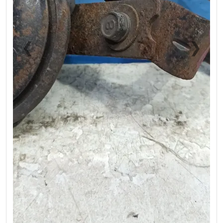
❮
❯
Previous
Next