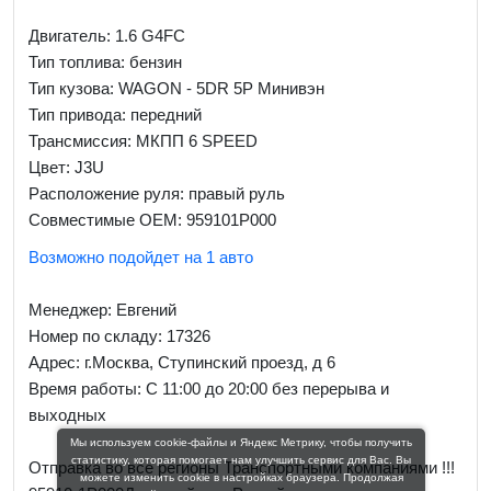
Двигатель: 1.6 G4FC
Тип топлива: бензин
Тип кузова: WAGON - 5DR 5P Минивэн
Тип привода: передний
Трансмиссия: МКПП 6 SPEED
Цвет: J3U
Расположение руля: правый руль
Совместимые OEM: 959101P000
Возможно подойдет на 1 авто
Менеджер:
Евгений
Номер по складу: 17326
Адрес:
г.Москва, Ступинский проезд, д 6
Время работы:
С 11:00 до 20:00 без перерыва и
выходных
Мы используем cookie-файлы и Яндекс Метрику, чтобы получить
статистику, которая помогает нам улучшить сервис для Вас. Вы
Отправка во все регионы Транспортными компаниями !!!
можете изменить cookie в настройках браузера. Продолжая