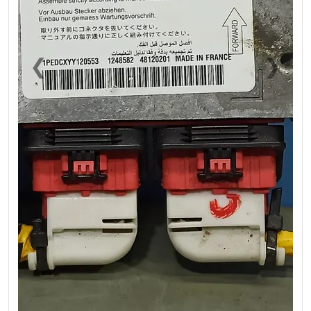
❮
❯
Previous
Next