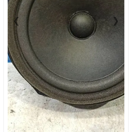
❮
❯
Previous
Next