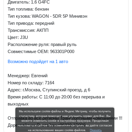
Двигатель: 1.6 G4FC
Тип топлива: бензин
Тип кузова: WAGON - 5DR 5P Минивэн
Тип привода: передний
Трансмиссия: АКПП
Цвет: J3U
Расположение руля: правый руль
Совместимые OEM: 963301P000
Возможно подойдет на 1 авто
Менеджер:
Евгений
Номер по складу: 7164
Адрес:
г.Москва, Ступинский проезд, д 6
Время работы:
С 11:00 до 20:00 без перерыва и
выходных
Мы используем cookie-файлы и Яндекс Метрику, чтобы получить
статистику, которая помогает нам улучшить сервис для Вас. Вы
Отправка во все регионы Транспортными компаниями !!!
можете изменить cookie в настройках браузера. Продолжая
Дорестайлинг Рестайлинг96330-1P000
пользоваться сайтом без изменения настроек, вы даёте согласие
на использование ваших cookie-файлов.
Принять