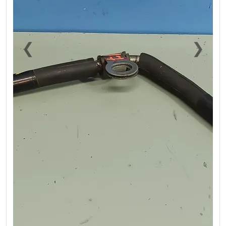
❮
❯
Previous
Next