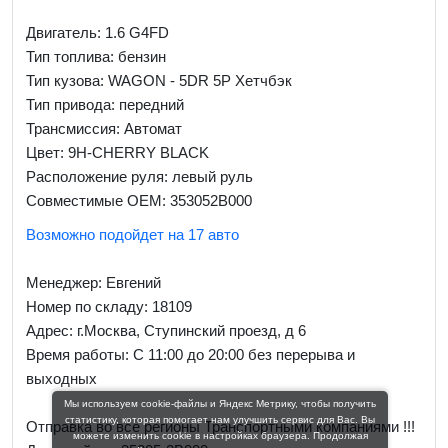
Двигатель: 1.6 G4FD
Тип топлива: бензин
Тип кузова: WAGON - 5DR 5P Хетчбэк
Тип привода: передний
Трансмиссия: Автомат
Цвет: 9H-CHERRY BLACK
Расположение руля: левый руль
Совместимые OEM: 353052B000
Возможно подойдет на 17 авто
Менеджер:
Евгений
Номер по складу: 18109
Адрес:
г.Москва, Ступинский проезд, д 6
Время работы:
С 11:00 до 20:00 без перерыва и
выходных
Мы используем cookie-файлы и Яндекс Метрику, чтобы получить
статистику, которая помогает нам улучшить сервис для Вас. Вы
Отправка во все регионы Транспортными компаниями !!!
можете изменить cookie в настройках браузера. Продолжая