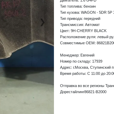
Двигатель: 1.6 G4FD
Тип топлива: бензин
Тип кузова: WAGON - 5DR 5P 
Тип привода: передний
❯
Next
Трансмиссия: Автомат
Цвет: 9H-CHERRY BLACK
Расположение руля: левый ру
Совместимые OEM: 86821B20
Менеджер:
Евгений
Номер по складу: 17939
Адрес:
г.Москва, Ступинский п
Время работы:
С 11:00 до 20:
Отправка во все регионы Тран
Дорестайлинг86821-B2000