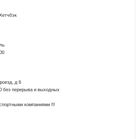
Хетчбэк
ль
00
роезд, д 6
00 без перерыва и выходных
спортными компаниями !!!