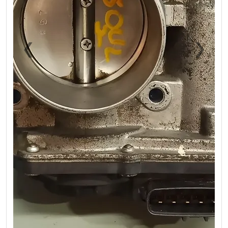
❮
❯
Previous
Next