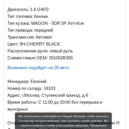
Двигатель: 1.6 G4FD
Тип топлива: бензин
Тип кузова: WAGON - 5DR 5P Хетчбэк
Тип привода: передний
Трансмиссия: Автомат
Цвет: 9H-CHERRY BLACK
Расположение руля: левый руль
Совместимые OEM: 351002B300
Возможно подойдет на 20 авто
Менеджер:
Евгений
Номер по складу: 18103
Адрес:
г.Москва, Ступинский проезд, д 6
Время работы:
С 11:00 до 20:00 без перерыва и
выходных
Мы используем cookie-файлы и Яндекс Метрику, чтобы получить
статистику, которая помогает нам улучшить сервис для Вас. Вы
Отправка во все регионы Транспортными компаниями !!!
можете изменить cookie в настройках браузера. Продолжая