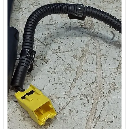
❮
❯
Previous
Next