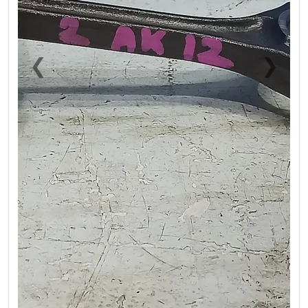
❮
❯
Previous
Next