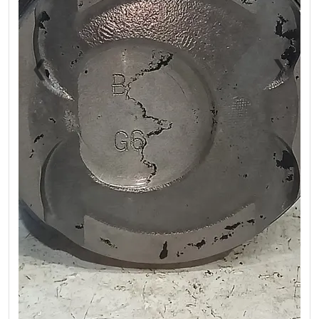
❮
❯
Previous
Next