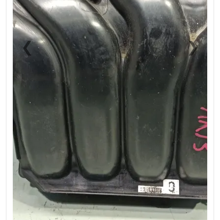
❮
❯
Previous
Next