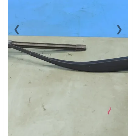
❮
❯
Previous
Next