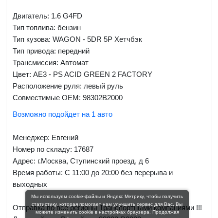
Двигатель: 1.6 G4FD
Тип топлива: бензин
Тип кузова: WAGON - 5DR 5P Хетчбэк
Тип привода: передний
Трансмиссия: Автомат
Цвет: AE3 - PS ACID GREEN 2 FACTORY
Расположение руля: левый руль
Совместимые OEM: 98302B2000
Возможно подойдет на 1 авто
Менеджер:
Евгений
Номер по складу: 17687
Адрес:
г.Москва, Ступинский проезд, д 6
Время работы:
С 11:00 до 20:00 без перерыва и
выходных
Мы используем cookie-файлы и Яндекс Метрику, чтобы получить
статистику, которая помогает нам улучшить сервис для Вас. Вы
Отправка во все регионы Транспортными компаниями !!!
можете изменить cookie в настройках браузера. Продолжая