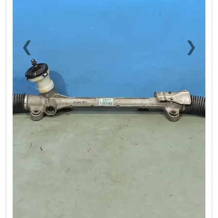
❮
❯
Previous
Next