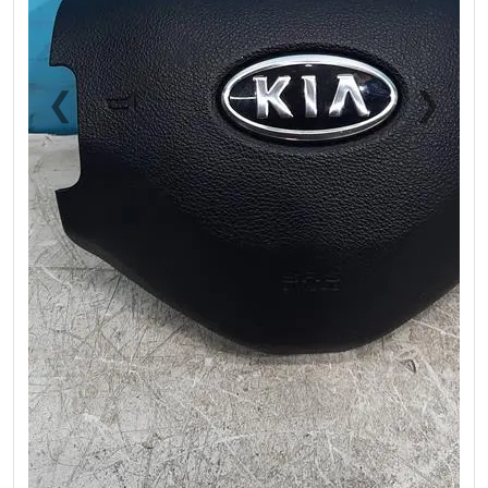
❮
❯
Previous
Next