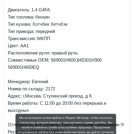
Двигатель: 1.4 G4FA
Тип топлива: бензин
Тип кузова: Хэтчбек Хетчбэк
Тип привода: передний
Трансмиссия: МКПП
Цвет: AA1
Расположение руля: правый руль
Совместимые OEM: 569001H600,845301H900
569001H600EQ
Менеджер:
Евгений
Номер по складу: 2172
Адрес:
г.Москва, Ступинский проезд, д 6
Время работы:
С 11:00 до 20:00 без перерыва и
выходных
Мы используем cookie-файлы и Яндекс Метрику, чтобы получить
статистику, которая помогает нам улучшить сервис для Вас. Вы
Отправка во все регионы Транспортными компаниями !!!
можете изменить cookie в настройках браузера. Продолжая
Рестайлинг56900-1H600EQ
пользоваться сайтом без изменения настроек, вы даёте согласие