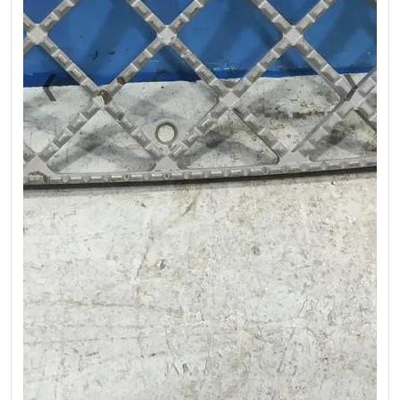
❮
❯
Previous
Next