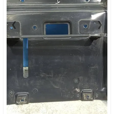
❮
❯
Previous
Next