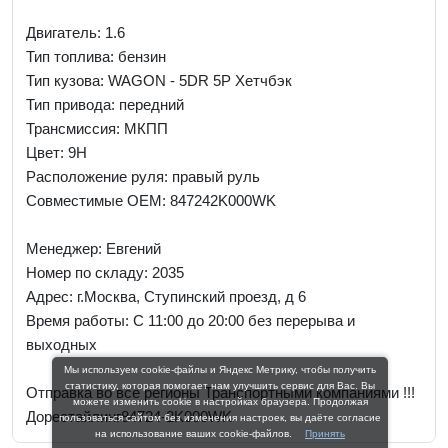
Двигатель: 1.6
Тип топлива: бензин
Тип кузова: WAGON - 5DR 5P Хетчбэк
Тип привода: передний
Трансмиссия: МКПП
Цвет: 9H
Расположение руля: правый руль
Совместимые OEM: 847242K000WK
Менеджер:
Евгений
Номер по складу: 2035
Адрес:
г.Москва, Ступинский проезд, д 6
Время работы:
С 11:00 до 20:00 без перерыва и
выходных
Мы используем cookie-файлы и Яндекс Метрику, чтобы получить
статистику, которая помогает нам улучшить сервис для Вас. Вы
Отправка во все регионы Транспортными компаниями !!!
можете изменить cookie в настройках браузера. Продолжая
Дорестайлинг84724-2K000WK
пользоваться сайтом без изменения настроек, вы даёте согласие
на использование ваших cookie-файлов.
Принять