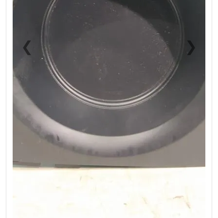
❮
❯
Previous
Next