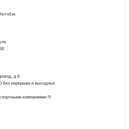
Хетчбэк
уль
50
роезд, д 6
00 без перерыва и выходных
спортными компаниями !!!