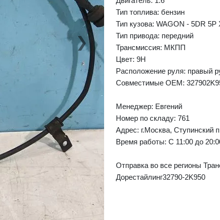
Двигатель: 1.6
Тип топлива: бензин
Тип кузова: WAGON - 5DR 5P 
Тип привода: передний
❯
Next
Трансмиссия: МКПП
Цвет: 9H
Расположение руля: правый р
Совместимые OEM: 327902K9
Менеджер:
Евгений
Номер по складу: 761
Адрес:
г.Москва, Ступинский п
Время работы:
С 11:00 до 20:
Отправка во все регионы Тран
Дорестайлинг32790-2K950