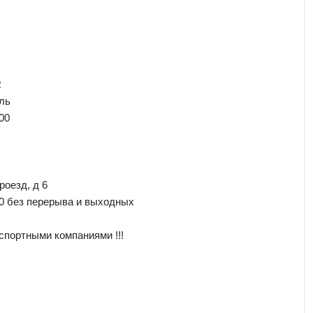
R
ль
00
роезд, д 6
00 без перерыва и выходных
спортными компаниями !!!