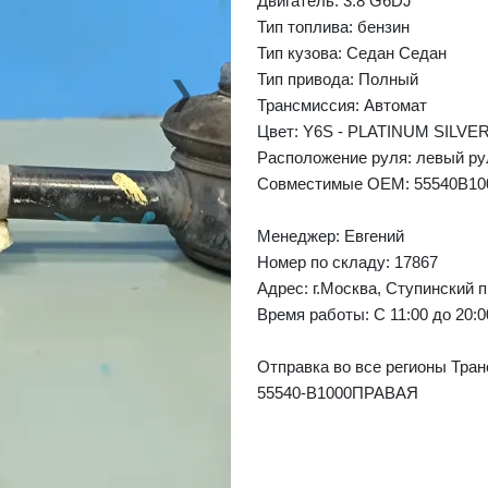
Двигатель: 3.8 G6DJ
Тип топлива: бензин
Тип кузова: Седан Седан
Тип привода: Полный
❯
Next
Трансмиссия: Автомат
Цвет: Y6S - PLATINUM SILVE
Расположение руля: левый ру
Совместимые OEM: 55540B10
Менеджер:
Евгений
Номер по складу: 17867
Адрес:
г.Москва, Ступинский п
Время работы:
С 11:00 до 20:
Отправка во все регионы Тран
55540-B1000ПРАВАЯ