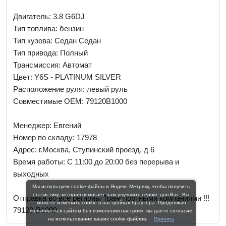
Двигатель: 3.8 G6DJ
Тип топлива: бензин
Тип кузова: Седан Седан
Тип привода: Полный
Трансмиссия: Автомат
Цвет: Y6S - PLATINUM SILVER
Расположение руля: левый руль
Совместимые OEM: 79120B1000
Менеджер:
Евгений
Номер по складу: 17978
Адрес:
г.Москва, Ступинский проезд, д 6
Время работы:
С 11:00 до 20:00 без перерыва и
выходных
Мы используем cookie-файлы и Яндекс Метрику, чтобы получить
статистику, которая помогает нам улучшить сервис для Вас. Вы
Отправка во все регионы Транспортными компаниями !!!
можете изменить cookie в настройках браузера. Продолжая
79120-B1000
пользоваться сайтом без изменения настроек, вы даёте согласие
на использование ваших cookie-файлов.
Принять