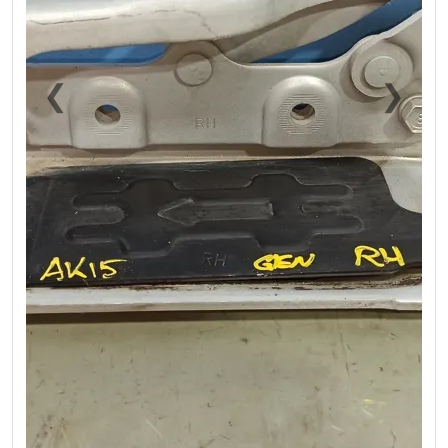
❮
❯
Previous
Next