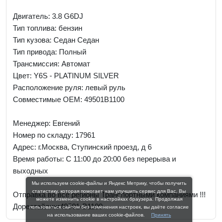
Двигатель: 3.8 G6DJ
Тип топлива: бензин
Тип кузова: Седан Седан
Тип привода: Полный
Трансмиссия: Автомат
Цвет: Y6S - PLATINUM SILVER
Расположение руля: левый руль
Совместимые OEM: 49501B1100
Менеджер:
Евгений
Номер по складу: 17961
Адрес:
г.Москва, Ступинский проезд, д 6
Время работы:
С 11:00 до 20:00 без перерыва и
выходных
Мы используем cookie-файлы и Яндекс Метрику, чтобы получить
статистику, которая помогает нам улучшить сервис для Вас. Вы
Отправка во все регионы Транспортными компаниями !!!
можете изменить cookie в настройках браузера. Продолжая
Дорестайлинг49501-B1100
пользоваться сайтом без изменения настроек, вы даёте согласие
на использование ваших cookie-файлов.
Принять