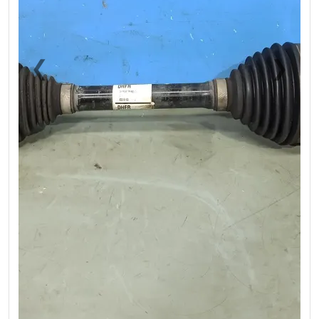
❮
❯
Previous
Next