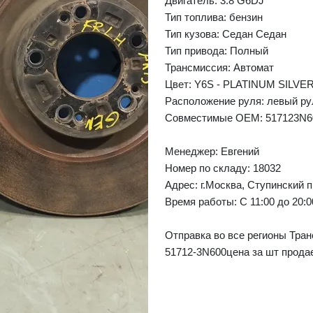
Двигатель: 3.8 G6DJ
Тип топлива: бензин
Тип кузова: Седан Седан
Тип привода: Полный
❯
Next
Трансмиссия: Автомат
Цвет: Y6S - PLATINUM SILVE
Расположение руля: левый ру
Совместимые OEM: 517123N6
Менеджер:
Евгений
Номер по складу: 18032
Адрес:
г.Москва, Ступинский п
Время работы:
С 11:00 до 20:
Отправка во все регионы Тран
51712-3N600цена за шт прода