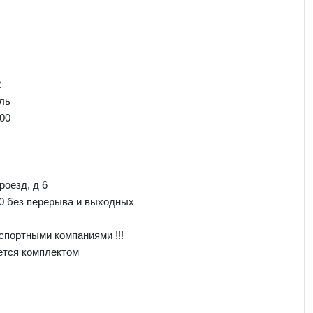
R
ль
00
роезд, д 6
00 без перерыва и выходных
спортными компаниями !!!
ется комплектом