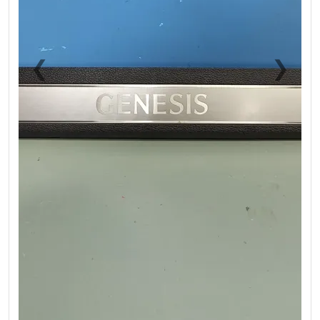
❮
❯
Previous
Next