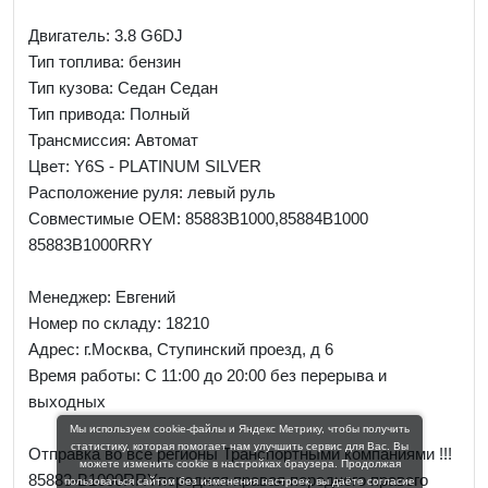
Двигатель: 3.8 G6DJ
Тип топлива: бензин
Тип кузова: Седан Седан
Тип привода: Полный
Трансмиссия: Автомат
Цвет: Y6S - PLATINUM SILVER
Расположение руля: левый руль
Совместимые OEM: 85883B1000,85884B1000
85883B1000RRY
Менеджер:
Евгений
Номер по складу: 18210
Адрес:
г.Москва, Ступинский проезд, д 6
Время работы:
С 11:00 до 20:00 без перерыва и
выходных
Мы используем cookie-файлы и Яндекс Метрику, чтобы получить
статистику, которая помогает нам улучшить сервис для Вас. Вы
Отправка во все регионы Транспортными компаниями !!!
можете изменить cookie в настройках браузера. Продолжая
85883-B1000RRYпередняя правая переднего правого
пользоваться сайтом без изменения настроек, вы даёте согласие