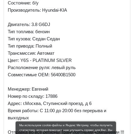
Состояние: б/у
Производитель: Hyundai-KIA
Двигатель: 3.8 G6DJ
Тип топлива: бензин
Тип кузова: Седан Седан
Тип привода: Полный
Трансмиссия: Автомат
Цвет: Y6S - PLATINUM SILVER
Расположение руля: левый руль
Совместимые OEM: 56400B1500
Менеджер:
Евгений
Номер по складу: 17886
Адрес:
г.Москва, Ступинский проезд, д 6
Время работы:
С 11:00 до 20:00 без перерыва и
выходных
Мы используем cookie-файлы и Яндекс Метрику, чтобы получить
статистику, которая помогает нам улучшить сервис для Вас. Вы
Отправка во все регионы Транспортными компаниями !!!