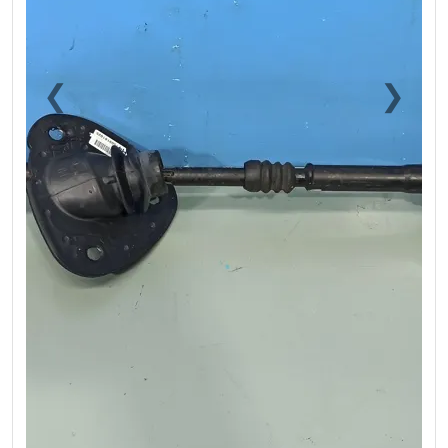
❮
❯
Previous
Next