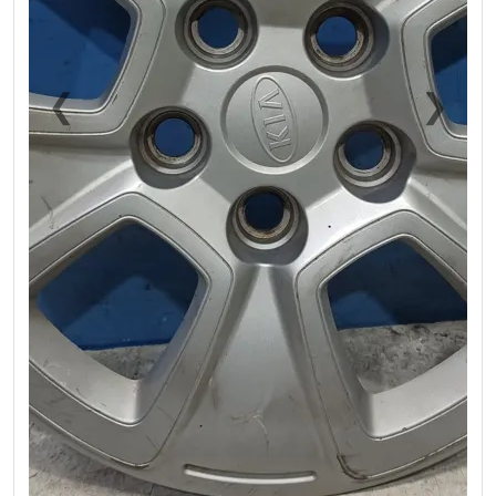
❮
❯
Previous
Next