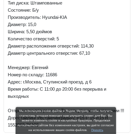
Тип диска: Штампованные
Состояние: Б/у
Производитель: Hyundai-KIA
Диаметр: 15,0
Ширина: 5,50 дюймов
Количество отверстий: 5
Диаметр расположения отверстий: 114,30
Диаметр центрального отверстия: 67,10
Менеджер:
Евгений
Номер по складу: 11686
Адрес:
г.Москва, Ступинский проезд, д 6
Время работы:
С 11:00 до 20:00 без перерыва и
выходных
Отправка во все регионы Транспортными компаниями !!!
Мы используем cookie-файлы и Яндекс Метрику, чтобы получить
статистику, которая помогает нам улучшить сервис для Вас. Вы
Дорестайлинг Рестайлинградиус Р15 Р 15 R15 R
можете изменить cookie в настройках браузера. Продолжая
1552960-2K100
пользоваться сайтом без изменения настроек, вы даёте согласие
на использование ваших cookie-файлов.
Принять