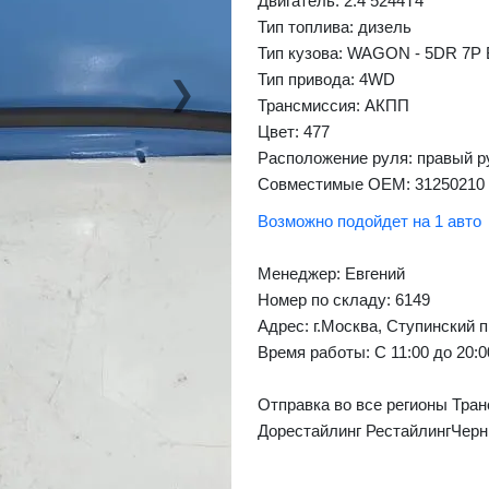
Двигатель: 2.4 5244T4
Тип топлива: дизель
Тип кузова: WAGON - 5DR 7P
Тип привода: 4WD
❯
Next
Трансмиссия: АКПП
Цвет: 477
Расположение руля: правый р
Совместимые OEM: 31250210
Возможно подойдет на 1 авто
Менеджер:
Евгений
Номер по складу: 6149
Адрес:
г.Москва, Ступинский п
Время работы:
С 11:00 до 20:
Отправка во все регионы Тран
Дорестайлинг РестайлингЧер