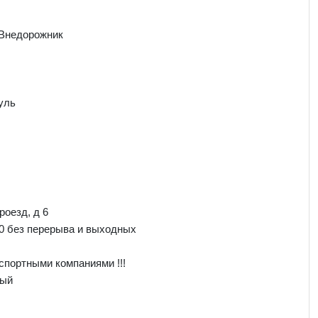
 Внедорожник
уль
роезд, д 6
00 без перерыва и выходных
спортными компаниями !!!
ный