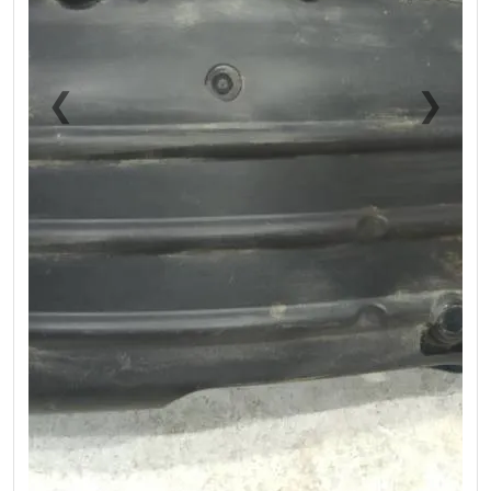
❮
❯
Previous
Next