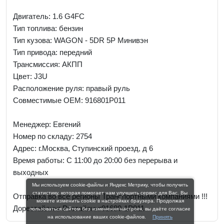
Двигатель: 1.6 G4FC
Тип топлива: бензин
Тип кузова: WAGON - 5DR 5P Минивэн
Тип привода: передний
Трансмиссия: АКПП
Цвет: J3U
Расположение руля: правый руль
Совместимые OEM: 916801P011
Менеджер:
Евгений
Номер по складу: 2754
Адрес:
г.Москва, Ступинский проезд, д 6
Время работы:
С 11:00 до 20:00 без перерыва и
выходных
Мы используем cookie-файлы и Яндекс Метрику, чтобы получить
статистику, которая помогает нам улучшить сервис для Вас. Вы
Отправка во все регионы Транспортными компаниями !!!
можете изменить cookie в настройках браузера. Продолжая
Дорестайлинг Рестайлинг91680-1P011
пользоваться сайтом без изменения настроек, вы даёте согласие
на использование ваших cookie-файлов.
Принять