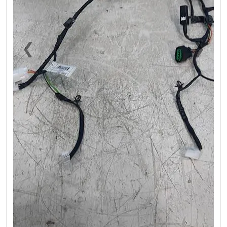
❮
❯
Previous
Next