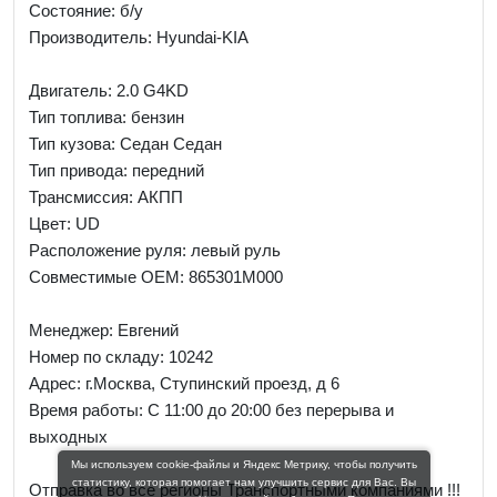
Состояние: б/у
Производитель: Hyundai-KIA
Двигатель: 2.0 G4KD
Тип топлива: бензин
Тип кузова: Седан Седан
Тип привода: передний
Трансмиссия: AКПП
Цвет: UD
Расположение руля: левый руль
Совместимые OEM: 865301M000
Менеджер:
Евгений
Номер по складу: 10242
Адрес:
г.Москва, Ступинский проезд, д 6
Время работы:
С 11:00 до 20:00 без перерыва и
выходных
Мы используем cookie-файлы и Яндекс Метрику, чтобы получить
статистику, которая помогает нам улучшить сервис для Вас. Вы
Отправка во все регионы Транспортными компаниями !!!