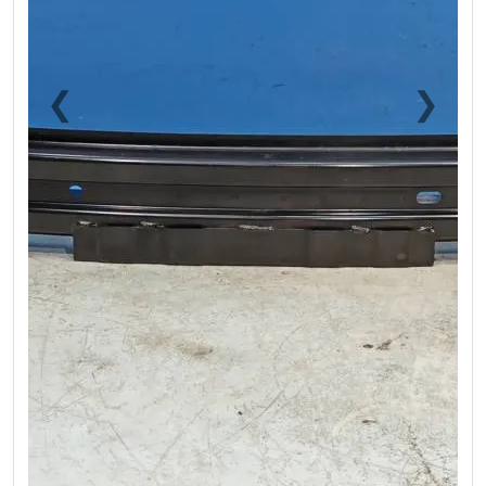
❮
❯
Previous
Next